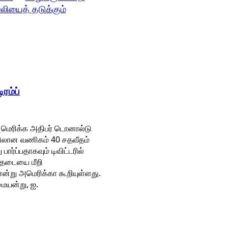
லியைத் தடுக்கும்
ரம்ப்
 அமெரிக்க அதிபர் டொனால்டு
டையிலான வணிகம் 40 சதவீதம்
ார்ப்பதாகவும் டிவிட்டரில்
த தடையை மீறி
என்று அமெரிக்கா கூறியுள்ளது.
மையன்று, ஐ.