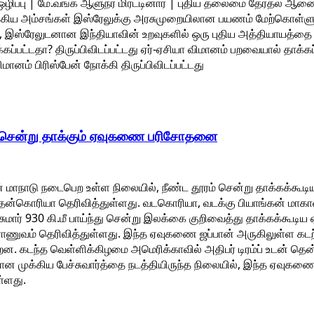
ழிப்பு | மே.வங்க ஆளுநர் மிரட்டினார் | புதிய தலைமை தேர்தல் ஆணையர
க்கிய அம்சங்கள் இஸ்ரேலுக்கு அரசுமுறையிலான பயணம் மேற்கொள்ளும் 
், இஸ்ரேலுடனான இந்தியாவின் உறவுகளில் ஒரு புதிய அத்தியாயத்தை 
கப்பட்டதா? திருப்பிவிடப்பட்டது ஏர்-ஏசியா விமானம் பறவையால் தாக்கப
ிமானம் பிரிஸ்பேன் நோக்கி திருப்பிவிடப்பட்டது
 சென்று தாக்கும் ஏவுகணை பரிசோதனை
ின் மாநாடு நடைபெற உள்ள நிலையில், நீண்ட தூரம் சென்று தாக்கக
ென்கொரியா தெரிவித்துள்ளது. வடகொரியா, வடக்கு பியாங்கன் மாகா
 சுமார் 930 கி.மீ பாய்ந்து சென்று இலக்கை குறிவைத்து தாக்கக்
ுவம் தெரிவித்துள்ளது. இந்த ஏவுகணை ஜப்பான் அருகிலுள்ள கடற்ப
றன. கடந்த வெள்ளிக்கிழமை அமெரிக்காவில் அதிபர் டிரம்ப் உடன் தெ
ன முக்கிய பேச்சுவார்த்தை நடத்தியிருந்த நிலையில், இந்த ஏவ
்ளது.