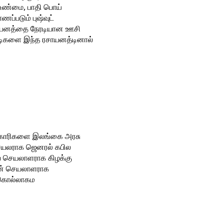
ி உண்மை, பாதி பொய்
ப்படும் புஷ்வுட்
ரசாயனத்தை நேரடியான ஊசி
கட்டிகளை இந்த ரசாயனத்டினால்
அதிகாரிகளை இலங்கை அரசு
 செயலராக ஜெனரல் கபில
ய செயலாளராக கிழக்கு
ின் செயலாளராக
போகொல்லாகம