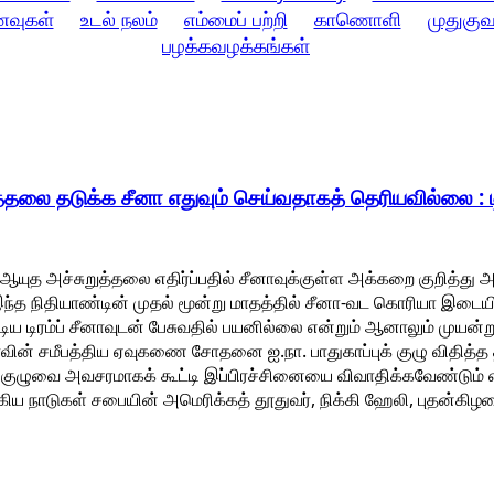
ணவுகள்
உடல் நலம்
எம்மைப் பற்றி
காணொளி
முதுகுவ
பழக்கவழக்கங்கள்
தலை தடுக்க சீனா எதுவும் செய்வதாகத் தெரியவில்லை : டி
ஆயுத அச்சுறுத்தலை எதிர்ப்பதில் சீனாவுக்குள்ள அக்கறை குறித்து
ார். இந்த நிதியாண்டின் முதல் மூன்று மாதத்தில் சீனா-வட கொரியா இ
்டிய டிரம்ப் சீனாவுடன் பேசுவதில் பயனில்லை என்றும் ஆனாலும் முயன்று ப
ாவின் சமீபத்திய ஏவுகணை சோதனை ஐ.நா. பாதுகாப்புக் குழு விதித்
புக் குழுவை அவசரமாகக் கூட்டி இப்பிரச்சினையை விவாதிக்கவேண்டும் 
்கிய நாடுகள் சபையின் அமெரிக்கத் தூதுவர், நிக்கி ஹேலி, புதன்கிழ