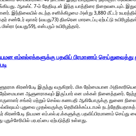
்கியது. ஆகஸ்ட் 7-ம் தேதியுடன் இந்த யாத்திரை நிறைவடையும். இது
ளனர். இந்நிலையில் கடந்த சனிக்கிழமை அன்று 3,880 மீட்டர் உயரத
்தர் சண்டேர் ஷாகர் (வயது73) திடீரென மாரடைப்பு ஏற்பட்டு உயிரிழந்த
 மிஸ்ரா (வயது59), என்பரும் உயிரிழந்தார்.
. நியமன எம்எல்ஏக்களுக்கு பதவிப் பிரமாணம் செய்துவைத்து
ேடி
ளுநராக கிரண்பேடி இருந்து வருகிறார். மிக நேர்மையான அதிகாரியெ
்று நேர்மையான ஆளுனராகவும் இருப்பார் என மக்கள் நினைத்தனர். நேற
ொருளாளர் சங்கர் மற்றும் செல்வ கணபதி ஆகியோருக்கு துணை நிலை 
இவ்விஷயம் புதுவை முதல்வருக்கு தெரிவிக்கப்படாமல் நடந்தேறியதாக
 கிரண்பேடி நியமன எம்.எல்.ஏ.க்களுக்கு பதவிப்பிரமாணம் செய்து வ
ு புதுச்சேரியில் பரபரப்பை ஏற்படுத்தி உள்ளது.