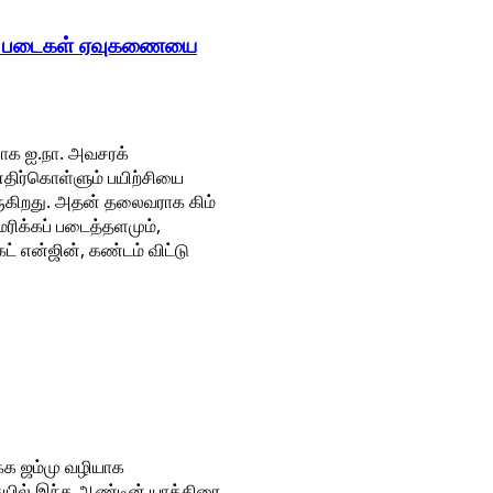
ிய படைகள் ஏவுகணையை
ாக ஐ.நா. அவசரக்
எதிர்கொள்ளும் பயிற்சியை
ருகிறது. அதன் தலைவராக கிம்
ரிக்கப் படைத்தளமும்,
என்ஜின், கண்டம் விட்டு
க்க ஜம்மு வழியாக
கையில் இந்த ஆண்டின் யாத்திரை