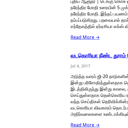
புதிய ஆளுநர் | டெங்கு கொசு ஒ
நரேந்திர மோதி உரையின் 5 மு
நரேந்திர மோதி. இந்தப் பயணம
நம்பப்படுகிறது. பறவையால் தாக்
சந்தேகத்தில் ஏர்ஏசியா எக்ஸ் வ
Read More →
வடகொரியா நீண்ட தூரம்
Jul 4, 2017
அடுத்த வாரம் ஜி-20 நாடுகள
இன்று பரிசோதித்துள்ளதாக த
இடத்திலிருந்து இன்று காலை,
செய்துள்ளதாக தென்கொரிய ராண
வந்த செய்திகள் தெரிவிக்கின்
வடகொரியா விவகாரம் தொடர்பா
அதிர்வலைகளை உண்டாக்கியுள
Read More →