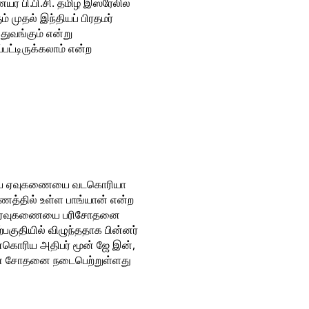
் பி.பி.சி. தமிழ் இஸ்ரேலில்
முதல் இந்தியப் பிரதமர்
துவங்கும் என்று
்பட்டிருக்கலாம் என்ற
்கூடிய ஏவுகணையை வடகொரியா
ணத்தில் உள்ள பாங்யான் என்ற
கூடிய ஏவுகணையை பரிசோதனை
குதியில் விழுந்ததாக பின்னர்
ன்கொரிய அதிபர் மூன் ஜே இன்,
ுகணை சோதனை நடைபெற்றுள்ளது