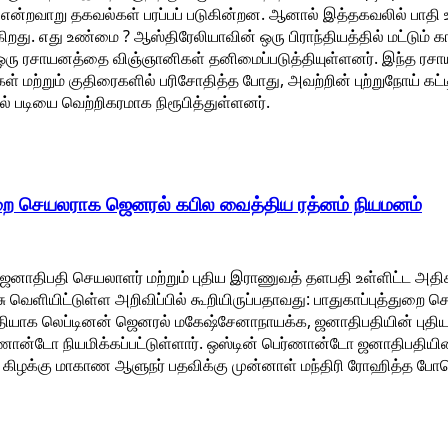
ும் என்றவாறு தகவல்கள் பரப்பப் படுகின்றன. ஆனால் இத்தகவலில் பாத
து. எது உண்மை ? ஆஸ்திரேலியாவின் ஒரு பிராந்தியத்தில் மட்டும் காண
்ற ஒரு ரசாயனத்தை விஞ்ஞானிகள் தனிமைப்படுத்தியுள்ளனர். இந்த 
கள் மற்றும் குதிரைகளில் பரிசோதித்த போது, அவற்றின் புற்றுநோய் 
ல் படியை வெற்றிகரமாக நிரூபித்துள்ளனர்.
ுறை செயலராக ஜெனரல் கபில வைத்திய ரத்னம் நியமனம்
, ஜனாதிபதி செயலாளர் மற்றும் புதிய இராணுவத் தளபதி உள்ளிட்ட 
 வெளியிட்டுள்ள அறிவிப்பில் கூறியிருப்பதாவது: பாதுகாப்புத்துறை
ியாக லெப்டினன் ஜெனரல் மகேஷ்சேனாநாயக்க, ஜனாதிபதியின் புதி
ணான்டோ நியமிக்கப்பட்டுள்ளார். ஒஸ்டின் பெர்ணான்டோ ஜனாதிபதிய
து கிழக்கு மாகாண ஆளுநர் பதவிக்கு முன்னாள் மந்திரி ரோஹித்த 