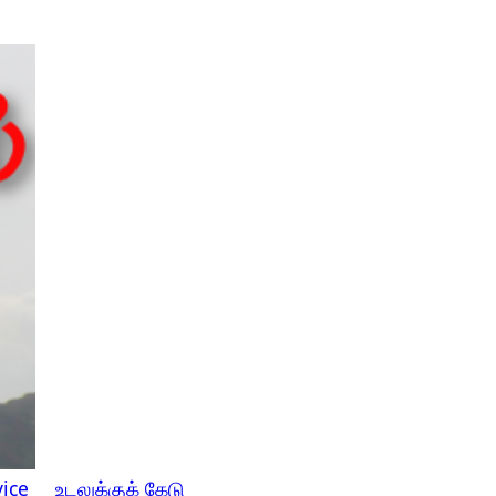
ice
உடலுக்குக் கேடு