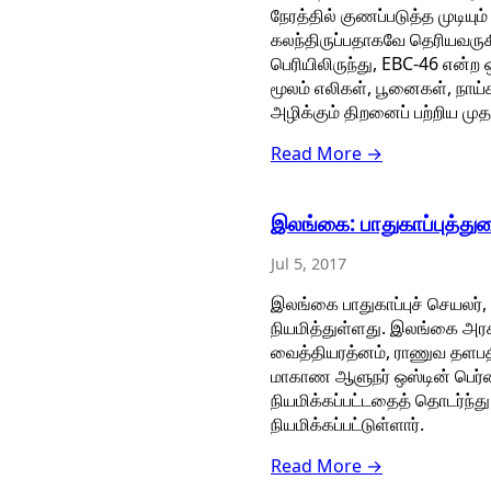
நேரத்தில் குணப்படுத்த முடிய
கலந்திருப்பதாகவே தெரியவருகிற
பெரியிலிருந்து, EBC-46 என
மூலம் எலிகள், பூனைகள், நாய்
அழிக்கும் திறனைப் பற்றிய முத
Read More →
இலங்கை: பாதுகாப்புத்த
Jul 5, 2017
இலங்கை பாதுகாப்புச் செயலர்
நியமித்துள்ளது. இலங்கை அரசு
வைத்தியரத்னம், ராணுவ தளபத
மாகாண ஆளுநர் ஒஸ்டின் பெர்
நியமிக்கப்பட்டதைத் தொடர்ந்
நியமிக்கப்பட்டுள்ளார்.
Read More →