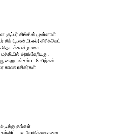
னை சூப்பர் கிங்சின் முன்னாள்
லீக் (டி.என்.பி.எல்) கிரிக்கெட்
து. தொடக்க விழாவை
ு மத்தியில் அரங்கேறியது.
யூ ஹைடன் உள்பட 8 வீரர்கள்
ரை காண ரசிகர்கள்
அடித்து தங்கள்
து உள்ளிட்ட பல கோரிக்கைகளை