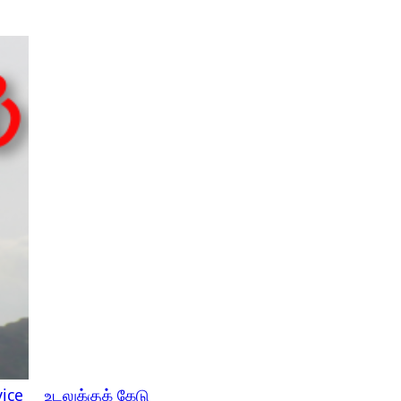
ice
உடலுக்குக் கேடு