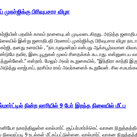
 முகர்ஜிக்கு பிரிவுபசார விழா
ர்ஜியின் பதவிக் காலம் நாளையுடன் முடிவடைகிறது. அடுத்த ஜனாதிபத
ந்நிலையில் இன்று ஜனாதிபதி பிரணாப் முகர்ஜிக்கு பிரிவுபசார விழா நாட
முகர்ஜி, தனது உரையில் , ”நாடாளுமன்றம் என்பது ஆக்கபூர்வமான வி
ேண்டுமே தவிர, இடையூறுகள் மூலம் சிதைக்கக் கூடாது. என்னுடைய
்துள்ளேன்.” என்றார். மேலும் அவர் கூறுகையில், “இந்திரா காந்தி இர
டுத்து வாஜ்பாய், நரசிம்ம ராவ் அவர்களைக் கூறுவேன். சில சமயங
ட்டில் நின்ற லாரியில் 9 பேர் இறந்த நிலையில் மீட்பு
ோ நகரத்திலுள்ள வால்மார்ட் சூப்பர்மார்க்கெட் வாகன நிறுத்தத்தி
 நிலவரப்படி 9 உடல்கள் மீட்கப்பட்டுள்ளன. வால்மார்ட் வாகன நிறுத்தத்