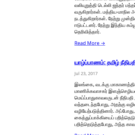
வலியுறுத்தி டெல்லி ஜந்தர் மந்
வருகிறார்கள். மத்திய-மாநில
நடத்துகிறார்கள். நேற்று முன
ஈடுபட்டனர். நேற்று இந்திய கம
தெரிவித்தார்.
Read More →
யாழ்ப்பாணம்: தமிழ் நீதிபதி
Jul 23, 2017
இலங்கை, வடக்கு மாகாணத்தின் 
மாணிக்கவாசகர் இளஞ்செழியன். 
மெய்ப்பாதுகாவலருடன் நீதிபத
வந்தடைந்தபோது, அதற்கு வழிவ
வழியேற்படுத்தினார். அப்போத
கைத்துப்பாக்கியைப் பறித்தெடுத
பறித்தெடுத்தபோது, அந்த காவ