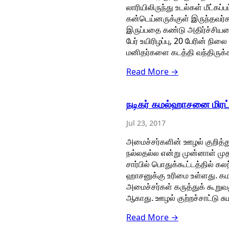
லாரியிலிருந்து உடல்கள் மீட்கப
கன்டெய்னருக்குள் இருந்தவர்கள
இருப்பதை கண்டு அதிர்ச்சியட
பேர் உயிரிழப்பு, 20 பேரின் 
மனிதர்களை கடத்தி வந்திருக்க
Read More →
நடிகர் கமல்ஹாசனை மிரட்ட
Jul 23, 2017
அமைச்சர்களின் ஊழல் குறித்து
நல்லதல்ல என்று முன்னாள் முதல
சார்பில் பொதுக்கூட்டத்தில் க
ஹாசனுக்கு உரிமை உள்ளது. கம
அமைச்சர்கள் கருத்துக் கூறுவ
ஆகாது. ஊழல் குற்றச்சாட்டு சு
Read More →