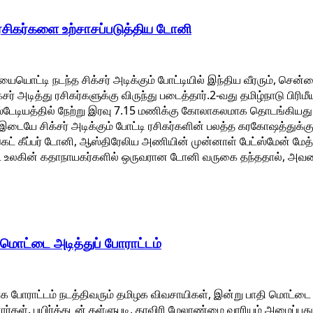
ி ரசிகர்களை உற்சாசப்படுத்திய டோனி
்டியையொட்டி நடந்த சிக்சர் அடிக்கும் போட்டியில் இந்திய வீரரும், சென்
 அடித்து ரசிகர்களுக்கு விருந்து படைத்தார்.2-வது தமிழ்நாடு பிரிமீயர் 
 ஸ்டேடியத்தில் நேற்று இரவு 7.15 மணிக்கு கோலாகலமாக தொடங்கிய
ள் இடையே சிக்சர் அடிக்கும் போட்டி ரசிகர்களின் பலத்த கரகோஷத்துக்க
ட் கீப்பர் டோனி, ஆஸ்திரேலிய அணியின் முன்னாள் பேட்ஸ்மேன் மேத்
ட் உலகின் கதாநாயகர்களில் ஒருவரான டோனி வருகை தந்ததால், அவ
மொட்டை அடித்துப் போராட்டம்
ாக போராட்டம் நடத்திவரும் தமிழக விவசாயிகள், இன்று பாதி மொட்டை 
்கள். பயிர்க்கடன் தள்ளுபடி, காவிரி மேலாண்மை வாரியம் அமைப்ப