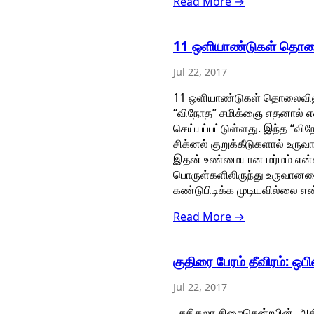
Read More →
11 ஒளியாண்டுகள் தொலைவ
Jul 22, 2017
11 ஒளியாண்டுகள் தொலைவிலுள்ள
“விநோத” சமிக்ஞை எதனால் என்ற
செய்யப்பட்டுள்ளது. இந்த “வ
சிக்னல் குறுக்கீடுகளால் உர
இதன் உண்மையான மர்மம் என்
பொருள்களிலிருந்து உருவானவ
கண்டுபிடிக்க முடியவில்லை என
Read More →
குதிரை பேரம் தீவிரம்: ஒ
Jul 22, 2017
சசிகலா சிறைசென்றபின், அதிம