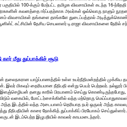
தர் பகுதியில் 100-க்கும் மேற்பட்ட தமிழக விவசாயிகள் கடந்த 16-ந்தேதி
 அரசுகளின் கவனத்தை ஈர்ப்பதற்காக அவர்கள் ஒவ்வொரு நாளும் நூதன
்தினம் விவசாயிகள் தங்களை தாங்களே துடைப்பத்தால் அடித்துக்கொண்
்யூனிஸ்ட் கட்சியின் தேசிய செயலாளர் டி.ராஜா விவசாயிகளை நேரில் சந
 கார் மீது துப்பாக்கிச் சூடு
தலைநகரான யாழ்ப்பாணத்தில் உள்ள உயர்நீதிமன்றத்தில் முக்கிய தமி
இவர் மிகவும் தைரியமான நீதிபதி என்று பெயர் பெற்றவர். நல்லூர் 
ி இளஞ்செழியன் தனது காரில் பிரயாணம் செய்து கொண்டிருந்தபோது, 
ிடும் வகையில், மோட்டர்சைக்கிளில் வந்த மற்றொரு மெய்ப்பாதுகாவ
ு, அந்த இடத்தில் வந்த அடையாளம் தெரியாத நபர் ஒருவர் அந்த காவலர
்து நீதிபதியின் காரை நோக்கித் துப்பாக்கிப் பிரயோகம் செய்துள்ளார்.
லருடன் இடம்பெற்ற இழுபறியில் காவலர் காயமடைந்தார்.