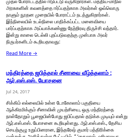
முதல் போராட்டத்தில் ஈடுபட்டு வருகிறார்கள். மத்திய-மாநில
அரசுகளின் கவனத்தை ஈர்ப்பதற்காக அவர்கள் ஒவ்வொரு
நாளும் நூதன முறையில் போராட்டம் நடத்துகிறார்கள்.
இந்நிலையில் உடல்நிலை பாதிக்கப்பட்ட மனைவியை
பார்ப்பதற்காக அய்யாக்கண்ணு நேற்றிரவு திருச்சி வந்தார்.
இன்று காலை டெல்லி புறப்படுவதற்கு முன்பாக அவர்
நிருபர்களிடம் கூறியதாவது:
Read More →
மந்திரத்தை ஜபித்தால் சீனாவை வீழ்த்தலாம் :
ஆர்.எஸ்.எஸ். யோசனை
Jul 24, 2017
சிக்கிம் எல்லையில் உள்ள டோகோலாம் பகுதியை
ஆக்கிரமிக்கும் சீனாவின் முயற்சியை, ஒரு மந்திரத்தை
நாள்தோறும் பூஜையின்போது ஜபிப்பதால் தடுக்க முடியும் என்று
ஆர்.எஸ்.எஸ். யோசனை கூறியுள்ளது. ஆர்.எஸ்.எஸ்., தேசிய
செயற்குழு உறுப்பினரான, இந்தரேஷ் குமார் பத்திரிக்கை
ஒன்றுக்கு அளித்துள்ள பேட்டியில், ” ‘கைலாஷ், ஹிமாலயா,