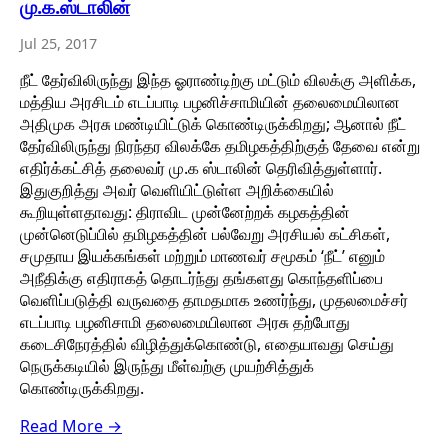
மு.க.ஸ்டாலின்
Jul 25, 2017
நீட் தேர்விலிருந்து இந்த ஓராண்டிற்கு மட்டும் விலக்கு அளிக்க,
மத்திய அரசிடம் எடப்பாடி பழனிச்சாமியின் தலைமையிலான
அதிமுக அரசு மண்டியிட்டுக் கொண்டிருக்கிறது; ஆனால் நீட்
தேர்விலிருந்து நிரந்தர விலக்கே தமிழகத்திற்குத் தேவை என்று
எதிர்க்கட்சித் தலைவர் மு.க ஸ்டாலின் தெரிவித்துள்ளார்.
இதுகுறித்து அவர் வெளியிட்டுள்ள அறிக்கையில்
கூறியுள்ளதாவது: திராவிட முன்னேற்றக் கழகத்தின்
முன்னெடுப்பில் தமிழகத்தின் பல்வேறு அரசியல் கட்சிகள்,
சமுதாய இயக்கங்கள் மற்றும் மாணவர் சமூகம் ‘நீட்’ எனும்
அநீதிக்கு எதிராகத் தொடர்ந்து தங்களது கொந்தளிப்பை
வெளிப்படுத்தி வருவதை தாமதமாக உணர்ந்து, முதலமைச்சர்
எடப்பாடி பழனிசாமி தலைமையிலான அரசு தற்போது
கடைசிநேரத்தில் விழித்துக்கொண்டு, எதையாவது செய்து
நெருக்கடியில் இருந்து மீள்வற்கு முயற்சித்துக்
கொண்டிருக்கிறது.
Read More →